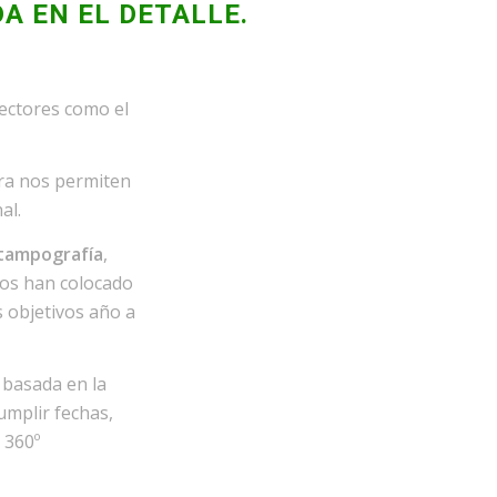
A EN EL DETALLE.
ectores como el
ra nos permiten
al.
tampografía
,
nos han colocado
s objetivos año a
 basada en la
umplir fechas,
 360º