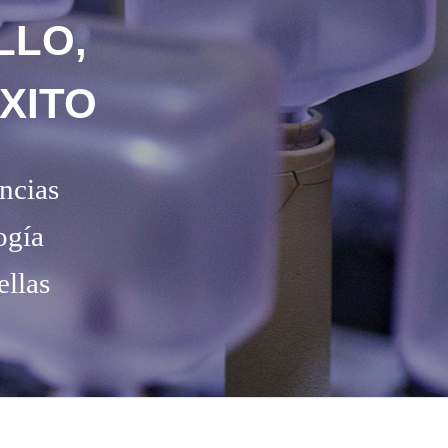
LLO,
XITO
ncias
ogía
ellas