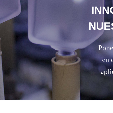
INN
NUE
Pone
en 
apli